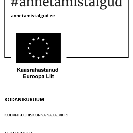
annetamistalgud.ee
KODANIKURUUM
KODANIKUÜHISKONNA NÄDALAKIRI
ASTU LIIKMEKS!