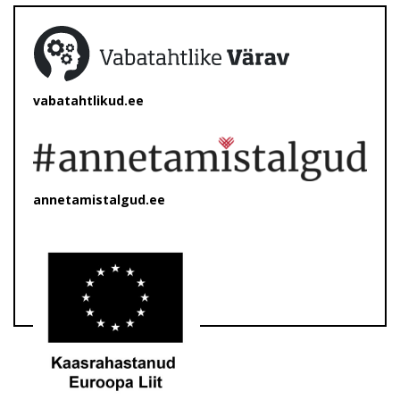
vabatahtlikud.ee
annetamistalgud.ee