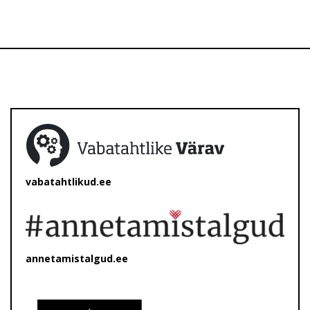
vabatahtlikud.ee
annetamistalgud.ee