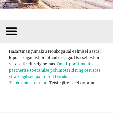
Foto:
Hasartmängumaksu Nõukogu sai eelmisel aastal
lõpu ja segadust on olnud üksjagu. Osa sellest on
siiski vaikselt selginemas.
Omaltpoolt muutis
partnerite toetamise põhimõtteid ning otsustas
strateegilised partnerid Haridus- ja
Teadusministeerium
. Teiste järel veel ootame.