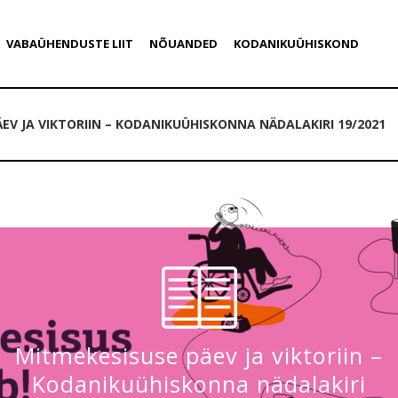
VABAÜHENDUSTE LIIT
NÕUANDED
KODANIKUÜHISKOND
EV JA VIKTORIIN – KODANIKUÜHISKONNA NÄDALAKIRI 19/2021
Mitmekesisuse päev ja viktoriin –
Kodanikuühiskonna nädalakiri