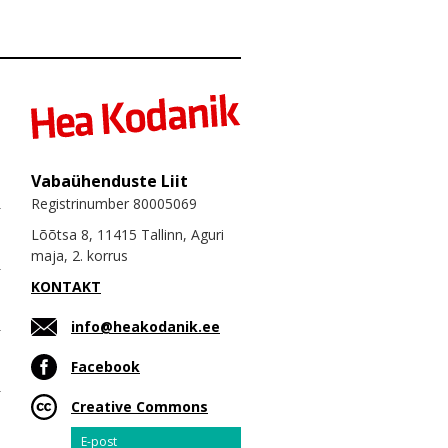
Vabaühenduste Liit
Registrinumber 80005069
Lõõtsa 8, 11415 Tallinn, Aguri
maja, 2. korrus
KONTAKT
info@heakodanik.ee
Facebook
Creative Commons
Email