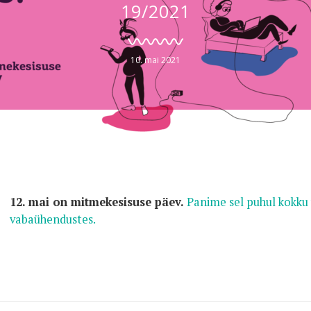
19/2021
10. mai 2021
12. mai on mitmekesisuse päev.
Panime sel puhul kokku 
vabaühendustes.