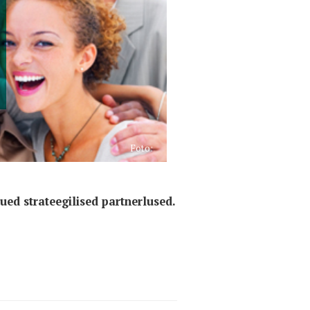
Foto:
ued strateegilised partnerlused.