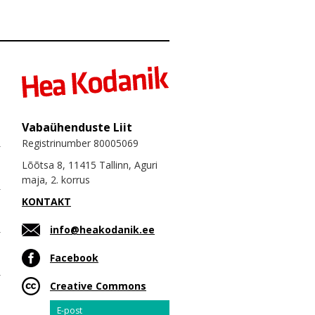
Vabaühenduste Liit
Registrinumber 80005069
Lõõtsa 8, 11415 Tallinn, Aguri
maja, 2. korrus
KONTAKT
info@heakodanik.ee
Facebook
Creative Commons
Email