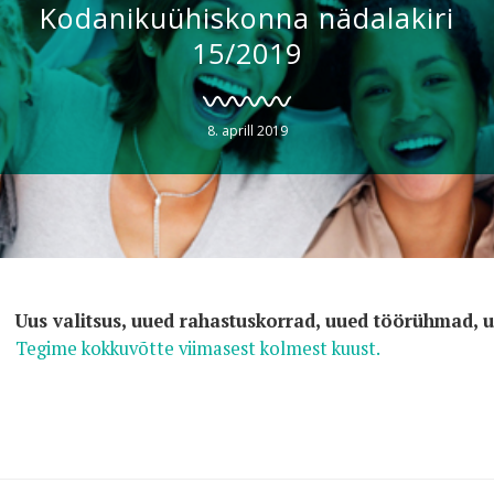
Kodanikuühiskonna nädalakiri
15/2019
8. aprill 2019
Uus valitsus, uued rahastuskorrad, uued töörühmad, u
Tegime kokkuvõtte viimasest kolmest kuust.