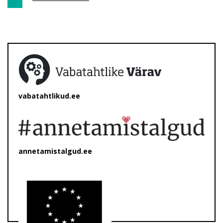
vabatahtlikud.ee
annetamistalgud.ee