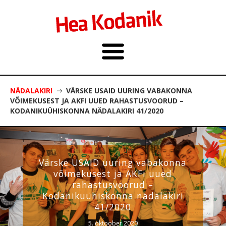
NÄDALAKIRI
VÄRSKE USAID UURING VABAKONNA
VÕIMEKUSEST JA AKFI UUED RAHASTUSVOORUD –
KODANIKUÜHISKONNA NÄDALAKIRI 41/2020
Värske USAID uuring vabakonna
võimekusest ja AKFi uued
rahastusvoorud –
Kodanikuühiskonna nädalakiri
41/2020
5. oktoober 2020