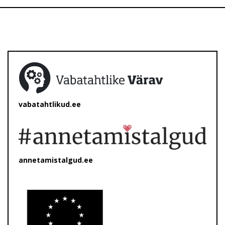
vabatahtlikud.ee
annetamistalgud.ee