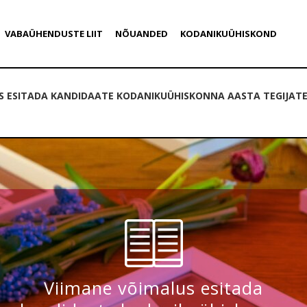
VABAÜHENDUSTE LIIT
NÕUANDED
KODANIKUÜHISKOND
S ESITADA KANDIDAATE KODANIKUÜHISKONNA AASTA TEGIJAT
Viimane võimalus esitada