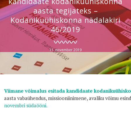
kandidaate kodanikuühiskonna
aasta tegijateks –
Kodanikuühiskonna nädalakiri
46/2019
11. november 2019
Viimane võimalus esitada kandidaate kodanikuühiskon
aasta vabaühendus, missiooniinimene, avaliku võimu esin
novembri südaööni.