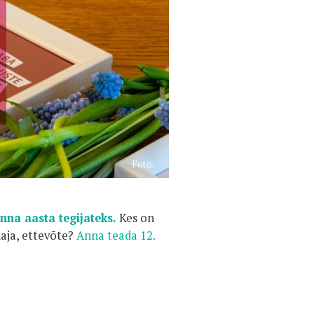
Foto:
na aasta tegijateks.
Kes on
daja, ettevõte?
Anna teada 12.