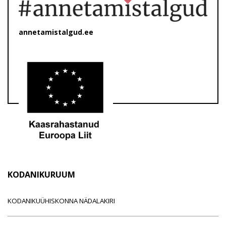
annetamistalgud.ee
KODANIKURUUM
KODANIKUÜHISKONNA NÄDALAKIRI