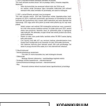
KODANIKURUUM