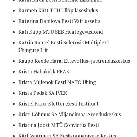
Karmen Kütt TTÜ Üliõpilasesindus
Katerina Danilova Eesti Väitlusselts
Kati Käpp MTÜ SEB Heategevusfond
Katrin Rüütel Eesti Sclerosis Multiplex'i
Ühingute Liit
Kaupo Reede Harju Ettevõtlus- ja Arenduskeskus
Krista Habakukk PEAK
Krista Mulenok Eesti NATO Ühing
Krista Pedak SA IVEK
Kristel Karu-Kletter Eesti Instituut
Kristi Lõhmus SA Viljandimaa Arenduskeskus
Kristina Joost MTÜ Convictus Eesti
Kärt Vaarmari SA Keskkonnaõiguse Keskus