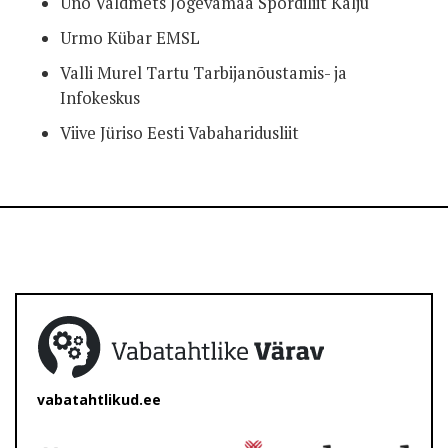
Uno Valdmets Jõgevamaa Spordiliit Kalju
Urmo Kübar EMSL
Valli Murel Tartu Tarbijanõustamis- ja
Infokeskus
Viive Jüriso Eesti Vabaharidusliit
vabatahtlikud.ee