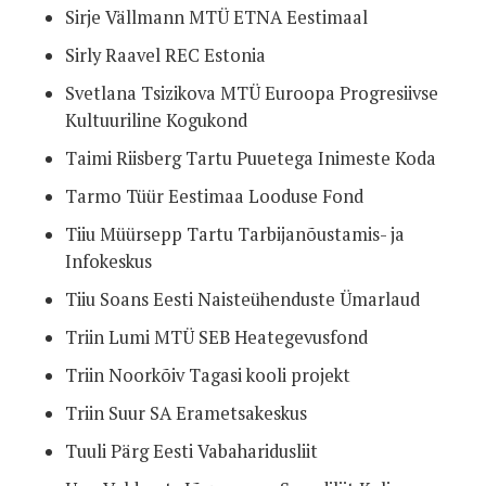
Sirje Vällmann MTÜ ETNA Eestimaal
Sirly Raavel REC Estonia
Svetlana Tsizikova MTÜ Euroopa Progresiivse
Kultuuriline Kogukond
Taimi Riisberg Tartu Puuetega Inimeste Koda
Tarmo Tüür Eestimaa Looduse Fond
Tiiu Müürsepp Tartu Tarbijanõustamis- ja
Infokeskus
Tiiu Soans Eesti Naisteühenduste Ümarlaud
Triin Lumi MTÜ SEB Heategevusfond
Triin Noorkõiv Tagasi kooli projekt
Triin Suur SA Erametsakeskus
Tuuli Pärg Eesti Vabaharidusliit