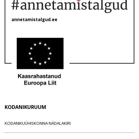
annetamistalgud.ee
KODANIKURUUM
KODANIKUÜHISKONNA NÄDALAKIRI