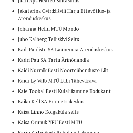
Jaan Aps Heateo Sihtasutus
Jekaterina Gvirdžišvili Harju Ettevõtlus- ja
Arenduskeskus
Johanna Helin MTÜ Mondo
Juho Kalberg Telliskivi Selts
Kadi Paaliste SA Läänemaa Arenduskeskus
Kadri Pau SA Tartu Ärinõuandla
Kaidi Nurmik Eesti Noorteühenduste Liit
Kaidi-Ly Välb MTÜ Läbi Tähevärava
Kaie Toobal Eesti Külaliikumine Kodukant
Kaiko Kell SA Erametsakeskus
Kaisa Linno Kolgaküla selts
Kaisa Orunuk YFU Eesti MTÜ
Karin Kirtsi Eesti Roheline Liikumine