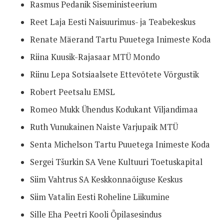
Rasmus Pedanik Siseministeerium
Reet Laja Eesti Naisuurimus- ja Teabekeskus
Renate Mäerand Tartu Puuetega Inimeste Koda
Riina Kuusik-Rajasaar MTÜ Mondo
Riinu Lepa Sotsiaalsete Ettevõtete Võrgustik
Robert Peetsalu EMSL
Romeo Mukk Ühendus Kodukant Viljandimaa
Ruth Vunukainen Naiste Varjupaik MTÜ
Senta Michelson Tartu Puuetega Inimeste Koda
Sergei Tšurkin SA Vene Kultuuri Toetuskapital
Siim Vahtrus SA Keskkonnaõiguse Keskus
Siim Vatalin Eesti Roheline Liikumine
Sille Eha Peetri Kooli Õpilasesindus