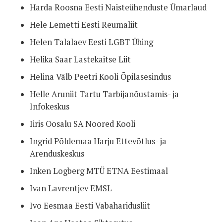
Harda Roosna Eesti Naisteühenduste Ümarlaud
Hele Lemetti Eesti Reumaliit
Helen Talalaev Eesti LGBT Ühing
Helika Saar Lastekaitse Liit
Helina Välb Peetri Kooli Õpilasesindus
Helle Aruniit Tartu Tarbijanõustamis- ja
Infokeskus
Iiris Oosalu SA Noored Kooli
Ingrid Põldemaa Harju Ettevõtlus- ja
Arenduskeskus
Inken Logberg MTÜ ETNA Eestimaal
Ivan Lavrentjev EMSL
Ivo Eesmaa Eesti Vabaharidusliit