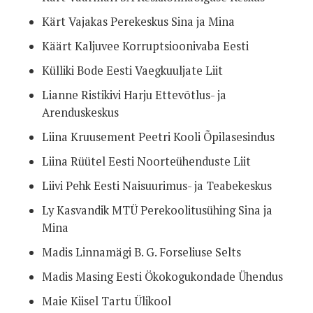
Kärt Vajakas Perekeskus Sina ja Mina
Käärt Kaljuvee Korruptsioonivaba Eesti
Külliki Bode Eesti Vaegkuuljate Liit
Lianne Ristikivi Harju Ettevõtlus- ja
Arenduskeskus
Liina Kruusement Peetri Kooli Õpilasesindus
Liina Rüütel Eesti Noorteühenduste Liit
Liivi Pehk Eesti Naisuurimus- ja Teabekeskus
Ly Kasvandik MTÜ Perekoolitusühing Sina ja
Mina
Madis Linnamägi B. G. Forseliuse Selts
Madis Masing Eesti Ökokogukondade Ühendus
Maie Kiisel Tartu Ülikool