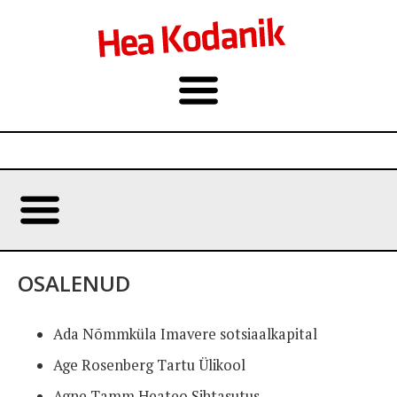
OSALENUD
Ada Nõmmküla Imavere sotsiaalkapital
Age Rosenberg Tartu Ülikool
Agne Tamm Heateo Sihtasutus