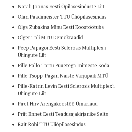
Natali Joonas Eesti Õpilasesinduste Liit
Olari Paadimeister TTÜ Üliõpilasesindus
Olga Zubakina Minu Eesti Koostöötuba
Olger Tali MTÜ Demokraadid
Peep Papagoi Eesti Sclerosis Multiplex'i
Ühingute Liit
Pille Pällo Tartu Puuetega Inimeste Koda
Pille Tsopp-Pagan Naiste Varjupaik MTÜ
Pille-Katrin Levin Eesti Sclerosis Multiplex'i
Ühingute Liit
Piret Hirv Arengukoostöö Ümarlaud
Priit Ennet Eesti Teadusajakirjanike Selts
Rait Rohi TTÜ Üliõpilasesindus