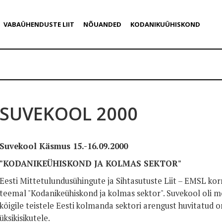
VABAÜHENDUSTE LIIT
NÕUANDED
KODANIKUÜHISKOND
SUVEKOOL 2000
Suvekool Käsmus 15.-16.09.2000
"KODANIKEÜHISKOND JA KOLMAS SEKTOR"
Eesti Mittetulundusühingute ja Sihtasutuste Liit – EMSL ko
teemal "Kodanikeühiskond ja kolmas sektor". Suvekool oli m
kõigile teistele Eesti kolmanda sektori arengust huvitatud o
üksikisikutele.