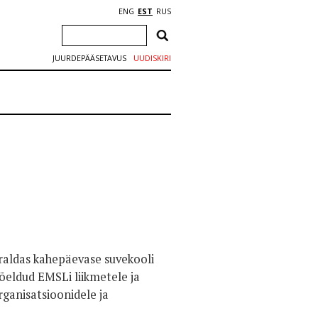
ENG
EST
RUS
JUURDEPÄÄSETAVUS
UUDISKIRI
rraldas kahepäevase suvekooli
õeldud EMSLi liikmetele ja
rganisatsioonidele ja