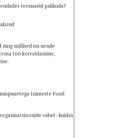
akendades teenuseid pakkuda?
sakond
d ning millised on nende
a tema töö korraldamine,
ine.
emispuuetega Inimeste Fond
organisatsioonide vahel –kuidas