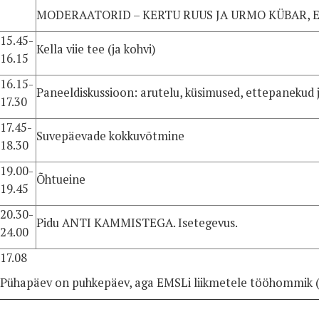
MODERAATORID – KERTU RUUS JA URMO KÜBAR, Ees
15.45-
Kella viie tee (ja kohvi)
16.15
16.15-
Paneeldiskussioon: arutelu, küsimused, ettepanekud
17.30
17.45-
Suvepäevade kokkuvõtmine
18.30
19.00-
Õhtueine
19.45
20.30-
Pidu ANTI KAMMISTEGA. Isetegevus.
24.00
17.08
Pühapäev on puhkepäev, aga EMSLi liikmetele tööhommik (or