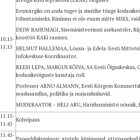
arengu kontseptsiooni (EKAK) valguses"
Eesmärgiks on anda tugev ja sisutihe tõuge kodanik
tõhustamiseks. Küsimus ei ole enam mitte MIKS, vai
DEIW RAHUMÄGI, Siseministeeriumi asekantsler, Riig
koostöö KAKi raames.
10.15-
11.15
HELMUT HALLEMAA, Lõuna- ja Edela-Eesti Mittetul
Infokeskuse koordinaator.
REESI LEPA, MARGUS KÕIVA, SA Eesti Õiguskeskus, 
kodanikeõiguste kasutaja roll.
Professor ARNO ALMANN, Eesti Kõrgem Kommertskoo
seadusandlus, poliitika ja majandushuvid.
MODERAATOR – HELI ARU, Haridusministri nõunik, 
11.15-
Kohvipaus
11.45
11.45-
Paneeldiskussioon: arutelu, küsimused, ettepanekud