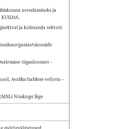
eühiskonna arendamiseks ja
d KUIDAS.
isektori ja kolmanda sektori
undusorganisatsioonide
Osalemine õigusloomes –
l, Avaliku halduse reform –
EMSLi Nõukogu liige
 ja mõttevälgatused