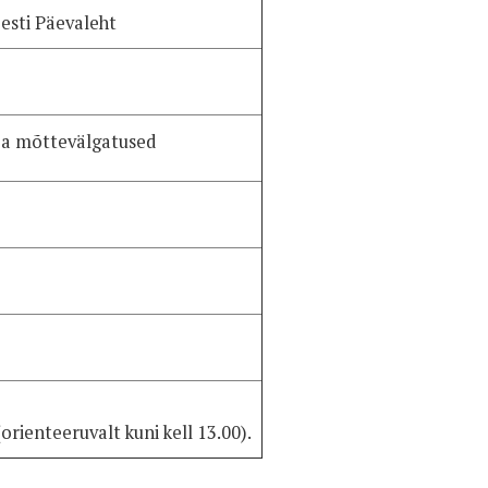
ti Päevaleht
 ja mõttevälgatused
ienteeruvalt kuni kell 13.00).