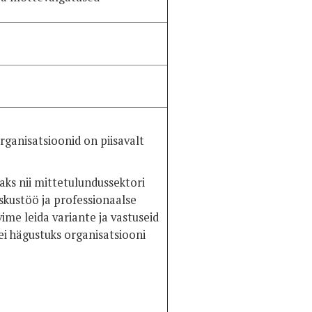
rganisatsioonid on piisavalt
ks nii mittetulundussektori
skustöö ja professionaalse
ime leida variante ja vastuseid
 ei hägustuks organisatsiooni