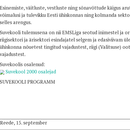
Esinemiste, väitluste, vestluste ning sõnavõttude käigus ar
võimalusi ja tulevikku Eesti ühiskonnas ning kolmanda sektori
selles arengus.
Suvekooli tulemusena on nii EMSLiga seotud inimestel ja or
riigisektori ja ärisektori esindajatel selgem ja edasiviivam ü
ühiskonna nõuetest tingitud vajadustest, riigi (Valitsuse) oo
vajadustest.
Suvekoolis osalenud:
Suvekool 2000 osalejad
SUVEKOOLI PROGRAMM
Reede, 15. september