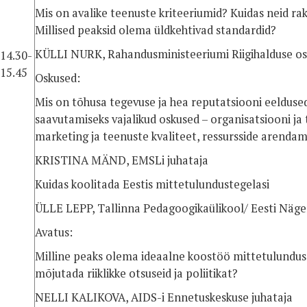
Mis on avalike teenuste kriteeriumid? Kuidas neid r
Millised peaksid olema üldkehtivad standardid?
KÜLLI NURK, Rahandusministeeriumi Riigihalduse o
14.30-
15.45
Oskused:
Mis on tõhusa tegevuse ja hea reputatsiooni eelduse
saavutamiseks vajalikud oskused – organisatsiooni j
marketing ja teenuste kvaliteet, ressursside arendam
KRISTINA MÄND, EMSLi juhataja
Kuidas koolitada Eestis mittetulundustegelasi
ÜLLE LEPP, Tallinna Pedagoogikaülikool/ Eesti Näg
Avatus:
Milline peaks olema ideaalne koostöö mittetulundus
mõjutada riiklikke otsuseid ja poliitikat?
NELLI KALIKOVA, AIDS-i Ennetuskeskuse juhataja