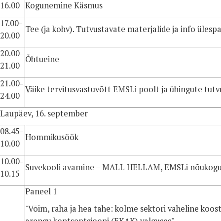
16.00
Kogunemine Käsmus
17.00-
Tee (ja kohv). Tutvustavate materjalide ja info üles
20.00
20.00–
Õhtueine
21.00
21.00-
Väike tervitusvastuvõtt EMSLi poolt ja ühingute tutv
24.00
Laupäev, 16. september
08.45-
Hommikusöök
10.00
10.00-
Suvekooli avamine – MALL HELLAM, EMSLi nõukogu
10.15
Paneel 1
"Võim, raha ja hea tahe: kolme sektori vaheline koo