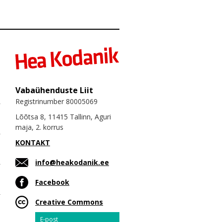
Vabaühenduste Liit
Registrinumber 80005069
Lõõtsa 8, 11415 Tallinn, Aguri
maja, 2. korrus
KONTAKT
info@heakodanik.ee
Facebook
Creative Commons
Email