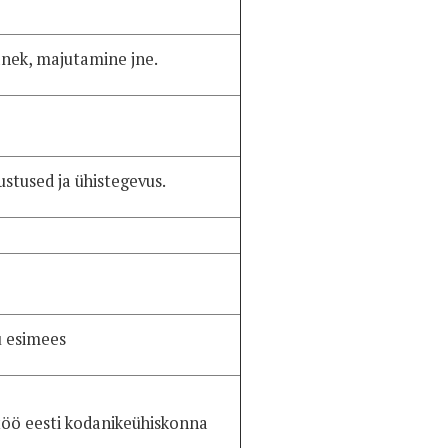
panek, majutamine jne.
ustused ja ühistegevus.
 esimees
stöö eesti kodanikeühiskonna