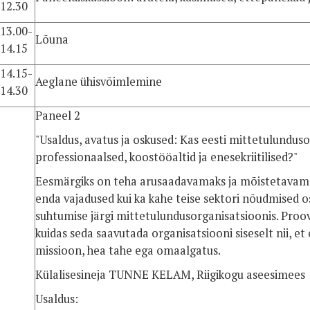
12.30
13.00-
Lõuna
14.15
14.15-
Aeglane ühisvõimlemine
14.30
Paneel 2
"Usaldus, avatus ja oskused: Kas eesti mittetulunduso
professionaalsed, koostööaltid ja enesekriitilised?"
Eesmärgiks on teha arusaadavamaks ja mõistetavama
enda vajadused kui ka kahe teise sektori nõudmised o
suhtumise järgi mittetulundusorganisatsioonis. Proov
kuidas seda saavutada organisatsiooni siseselt nii, et
missioon, hea tahe ega omaalgatus.
Külalisesineja TUNNE KELAM, Riigikogu aseesimees
Usaldus: