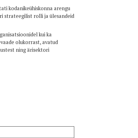
utati kodanikeühiskonna arengu
 strateegilist rolli ja ülesandeid
ganisatsioonidel kui ka
levaade olukorrast, avatud
tustest ning ärisektori