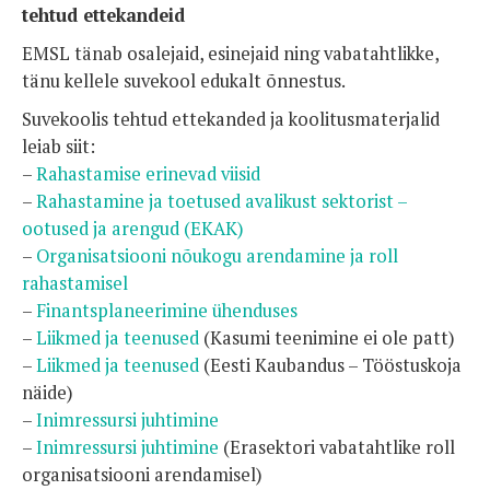
tehtud ettekandeid
EMSL tänab osalejaid, esinejaid ning vabatahtlikke,
tänu kellele suvekool edukalt õnnestus.
Suvekoolis tehtud ettekanded ja koolitusmaterjalid
leiab siit:
–
Rahastamise erinevad viisid
–
Rahastamine ja toetused avalikust sektorist –
ootused ja arengud (EKAK)
–
Organisatsiooni nõukogu arendamine ja roll
rahastamisel
–
Finantsplaneerimine ühenduses
–
Liikmed ja teenused
(Kasumi teenimine ei ole patt)
–
Liikmed ja teenused
(Eesti Kaubandus – Tööstuskoja
näide)
–
Inimressursi juhtimine
–
Inimressursi juhtimine
(Erasektori vabatahtlike roll
organisatsiooni arendamisel)