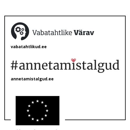
vabatahtlikud.ee
annetamistalgud.ee