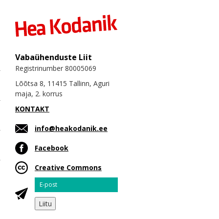
Vabaühenduste Liit
Registrinumber 80005069
Lõõtsa 8, 11415 Tallinn, Aguri
maja, 2. korrus
KONTAKT
info@heakodanik.ee
Facebook
Creative Commons
Email
Liitu