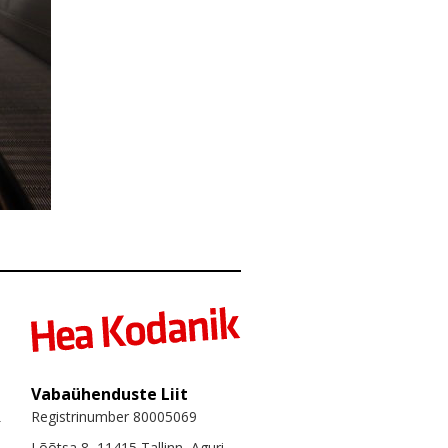
Vabaühenduste Liit
Registrinumber 80005069
Lõõtsa 8, 11415 Tallinn, Aguri