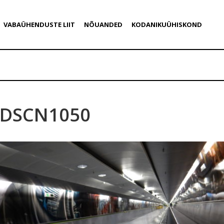
VABAÜHENDUSTE LIIT
NÕUANDED
KODANIKUÜHISKOND
DSCN1050