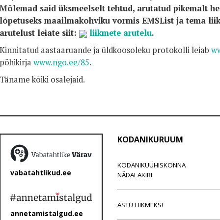
Mõlemad said üksmeelselt tehtud, arutatud pikemalt he
lõpetuseks maailmakohviku vormis EMSList ja tema liik
arutelust leiate siit:
liikmete arutelu
.
Kinnitatud aastaaruande ja üldkoosoleku protokolli leiab
ww
põhikirja
www.ngo.ee/85
.
Täname kõiki osalejaid.
KODANIKURUUM
KODANIKUÜHISKONNA
vabatahtlikud.ee
NÄDALAKIRI
ASTU LIIKMEKS!
annetamistalgud.ee