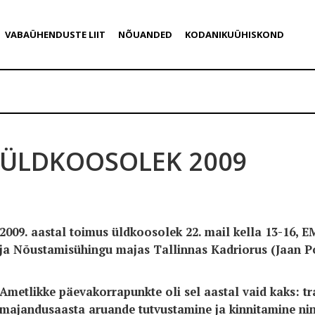
VABAÜHENDUSTE LIIT
NÕUANDED
KODANIKUÜHISKOND
ÜLDKOOSOLEK 2009
2009. aastal toimus üldkoosolek 22. mail kella 13-16, E
ja Nõustamisühingu majas Tallinnas Kadriorus (Jaan P
Ametlikke päevakorrapunkte oli sel aastal vaid kaks: tra
majandusaasta aruande tutvustamine ja kinnitamine ni