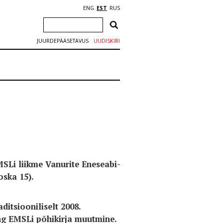
ENG
EST
RUS
JUURDEPÄÄSETAVUS
UUDISKIRI
MSLi liikme Vanurite Eneseabi-
oska 15).
ditsiooniliselt 2008.
ng EMSLi põhikirja muutmine.