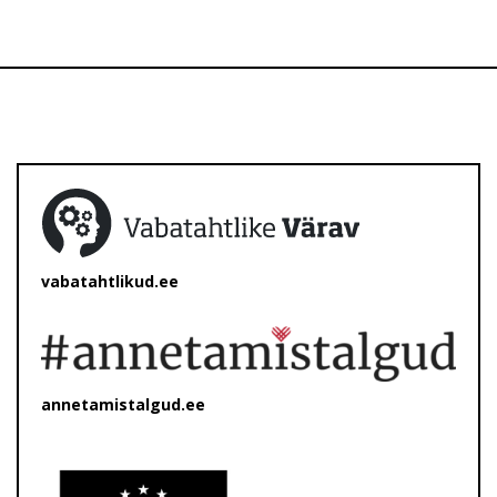
vabatahtlikud.ee
annetamistalgud.ee