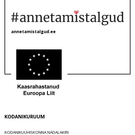
annetamistalgud.ee
KODANIKURUUM
KODANIKUÜHISKONNA NÄDALAKIRI