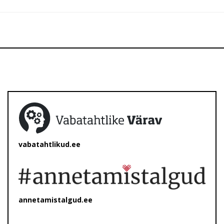
vabatahtlikud.ee
annetamistalgud.ee