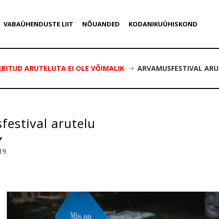
VABAÜHENDUSTE LIIT
NÕUANDED
KODANIKUÜHISKOND
ITUD ARUTELUTA EI OLE VÕIMALIK
ARVAMUSFESTIVAL ARU
estival arutelu
19