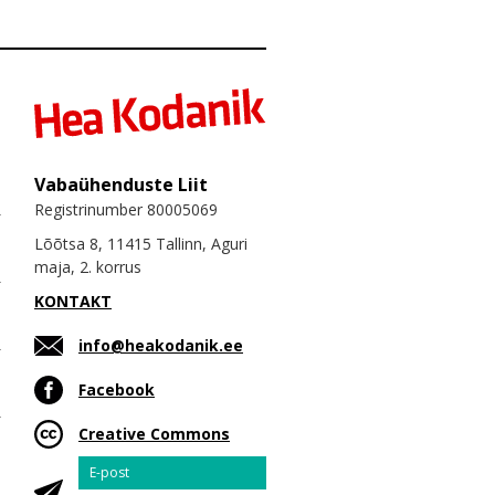
Vabaühenduste Liit
Registrinumber 80005069
Lõõtsa 8, 11415 Tallinn, Aguri
maja, 2. korrus
KONTAKT
info@heakodanik.ee
Facebook
Creative Commons
Email