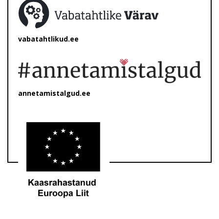
vabatahtlikud.ee
annetamistalgud.ee