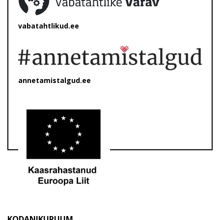
vabatahtlikud.ee
annetamistalgud.ee
KODANIKURUUM