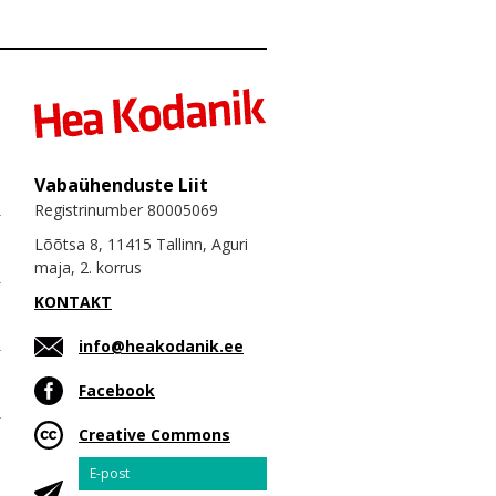
Vabaühenduste Liit
Registrinumber 80005069
Lõõtsa 8, 11415 Tallinn, Aguri
maja, 2. korrus
KONTAKT
info@heakodanik.ee
Facebook
Creative Commons
Email