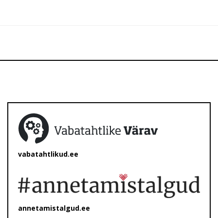
vabatahtlikud.ee
annetamistalgud.ee