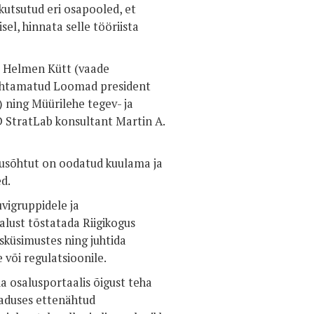
 kutsutud eri osapooled, et
el, hinnata selle tööriista
es Helmen Kütt (vaade
Nähtamatud Loomad president
 ning Müürilehe tegev- ja
DD StratLab konsultant Martin A.
lusõhtut on oodatud kuulama ja
ed.
vigruppidele ja
lust tõstatada Riigikogus
sküsimustes ning juhtida
 või regulatsioonile.
 osalusportaalis õigust teha
eaduses ettenähtud