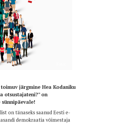
Foto:
s toimuv järgmine Hea Kodaniku
a otsustajateni?
”
on
 sünnipäevale!
aalist on tänaseks saanud Eesti e-
 tasandi demokraatia võimestaja