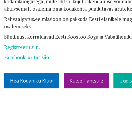
kodanikuõigusega, mille lihtsal kujul rakendamise võimalus
aktiivsemalt osalema oma kodukohta puudutavas arutelus
Rahvaalgatus.ee missioon on pakkuda Eesti elanikele mugav
osalemiseks.
Sündmust korraldavad Eesti Koostöö Kogu ja Vabaühendust
Registreeru siin.
Facebooki üritus siin.
Hea Kodaniku Klubi
Kutse Tantsule
Uudis