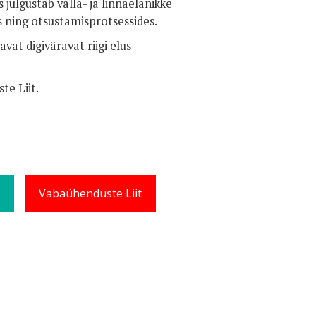
 julgustab valla- ja linnaelanikke
 ning otsustamisprotsessides.
at digiväravat riigi elus
e Liit.
Vabaühenduste Liit