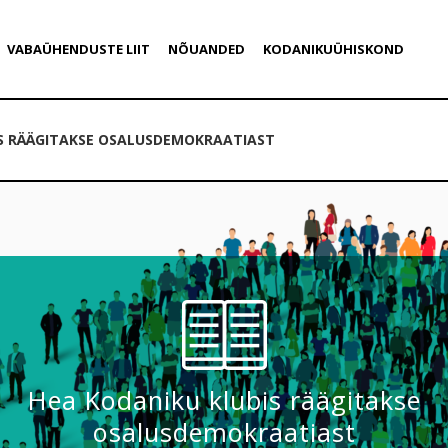
VABAÜHENDUSTE LIIT
NÕUANDED
KODANIKUÜHISKOND
IS RÄÄGITAKSE OSALUSDEMOKRAATIAST
Hea Kodaniku klubis räägitakse
osalusdemokraatiast