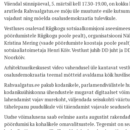
Viiendal sünnipäeval, 5. märtsil kell 17.30-19.00, on kokku
arutleda Rahvaalgatus.ee mõju üle muutuste esile kutsumis
vajadust ning mõelda osalusdemokraatia tulevikule.
Vestluses osalevad Riigikogu sotsiaalkomisjoni aseesime
pöördumistele Riigikogu poole pealt), organisatsiooni 
Kristina Mering (vaade pöördumiste koostaja poole pealt)
sotsiaaliatoimetaja Henri Kõiv. Vestlust juhib DD juht ja 
Noorkõiv.
Arhitektuurikeskusest video vahendusel üle kantavat vest
osalusdemokraatia teemal mõtteid avaldama kõik huvilis
Rahvaalgatus.ee pakub kodanikele, parlamendivälistele hu
kodanikuühiskonna ühendustele mugavat digitaalset võima
lahendamist vajav murekoht, väljendada seisukohti väärtu
tähelepanu puudulikule või täiendamist vajavale seadusele
Uudse võimalusena saab eelmise aasta augustist rakendada
pöördumisi ka kohalikele omavalitsustele. Tegemist on s