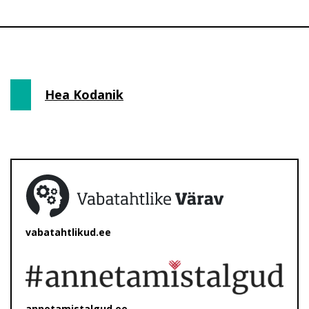
Hea Kodanik
vabatahtlikud.ee
annetamistalgud.ee