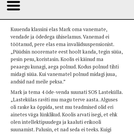
Kuuenda klassini elas Mark oma vanemate,
vendade ja õdedega ühiselamus. Vanemad ei
töötanud, pere elas ema invaliidsuspensionist.
„Püüdsin nooremate eest hoolt kanda, tegin süüa,
pesin pesu, koristasin. Koolis ei käinud ma
peaaegu kunagi, aega polnud. Kodus polnud tihti
midagi süüa. Kui vanematel polnud midagi juua,
andsid nad meile peksa.”
Mark ja tema 4 õde-venda suunati SOS Lastekülla.
„Lastekülas raviti mu magu terve aasta. Alguses
oli raske ka õppida, sest mu teadmised olid eri
ainetes väga lünklikud. Koolis arvati isegi, et ehk
olen intellektipuudega ja kaaluti erikooli
suunamist. Palusin, et nad seda ei teeks. Kuigi