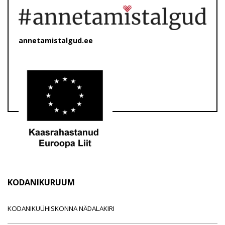
annetamistalgud.ee
KODANIKURUUM
KODANIKUÜHISKONNA NÄDALAKIRI