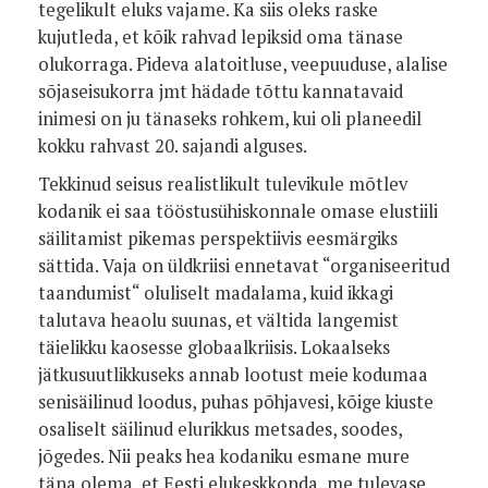
tegelikult eluks vajame. Ka siis oleks raske
kujutleda, et kõik rahvad lepiksid oma tänase
olukorraga. Pideva alatoitluse, veepuuduse, alalise
sõjaseisukorra jmt hädade tõttu kannatavaid
inimesi on ju tänaseks rohkem, kui oli planeedil
kokku rahvast 20. sajandi alguses.
Tekkinud seisus realistlikult tulevikule mõtlev
kodanik ei saa tööstusühiskonnale omase elustiili
säilitamist pikemas perspektiivis eesmärgiks
sättida. Vaja on üldkriisi ennetavat “organiseeritud
taandumist“ oluliselt madalama, kuid ikkagi
talutava heaolu suunas, et vältida langemist
täielikku kaosesse globaalkriisis. Lokaalseks
jätkusuutlikkuseks annab lootust meie kodumaa
senisäilinud loodus, puhas põhjavesi, kõige kiuste
osaliselt säilinud elurikkus metsades, soodes,
jõgedes. Nii peaks hea kodaniku esmane mure
täna olema, et Eesti elukeskkonda, me tulevase