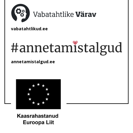
vabatahtlikud.ee
annetamistalgud.ee