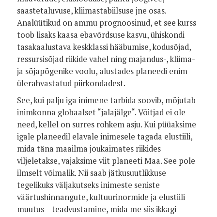
saastetaluvuse, kliimastabiilsuse jne osas.
Analüütikud on ammu prognoosinud, et see kurss
toob lisaks kaasa
ebavõrdsuse kasvu, ühiskondi
tasakaalustava keskklassi hääbumise,
kodusõjad,
ressursisõjad riikide vahel ning majandus-, kliima-
ja sõjapõgenike voolu, alustades planeedi enim
ülerahvastatud piirkondadest.
See, kui palju iga inimene tarbida soovib, mõjutab
inimkonna globaalset “jalajälge“. Võitjad ei ole
need, kellel on surres rohkem asju. Kui püüaksime
igale planeedil elavale inimesele tagada elustiili,
mida täna maailma jõukaimates riikides
viljeletakse, vajaksime viit planeeti Maa. See pole
ilmselt võimalik. Nii saab jätkusuutlikkuse
tegelikuks väljakutseks inimeste seniste
väärtushinnangute, kultuurinormide ja elustiili
muutus – teadvustamine, mida me siis ikkagi