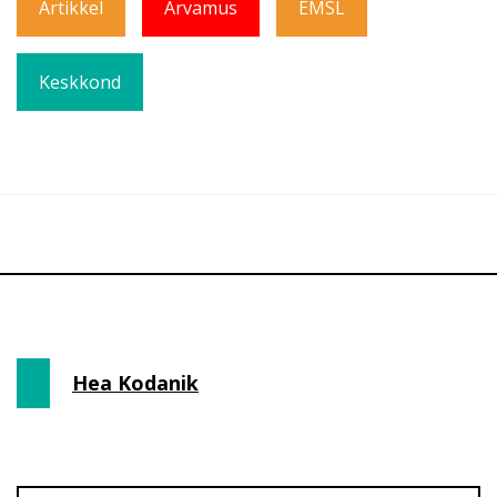
Artikkel
Arvamus
EMSL
Keskkond
Hea Kodanik