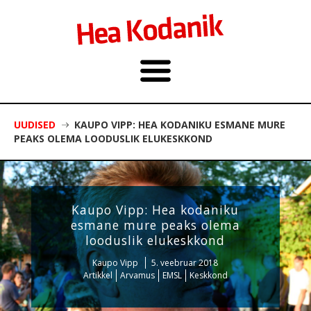
UUDISED
KAUPO VIPP: HEA KODANIKU ESMANE MURE
PEAKS OLEMA LOODUSLIK ELUKESKKOND
Kaupo Vipp: Hea kodaniku
esmane mure peaks olema
looduslik elukeskkond
Kaupo Vipp
5. veebruar 2018
Artikkel
Arvamus
EMSL
Keskkond