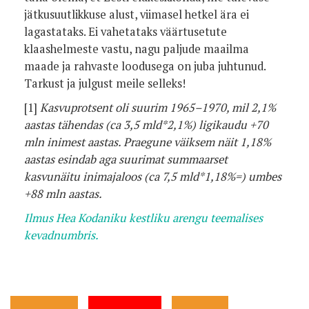
jätkusuutlikkuse alust, viimasel hetkel ära ei
lagastataks. Ei vahetataks väärtusetute
klaashelmeste vastu, nagu paljude maailma
maade ja rahvaste loodusega on juba juhtunud.
Tarkust ja julgust meile selleks!
[1]
Kasvuprotsent oli suurim 1965–1970, mil 2,1%
aastas tähendas (
ca
3,5 mld*2,1%) ligikaudu +70
mln inimest aastas. Praegune väiksem näit 1,18%
aastas esindab aga suurimat summaarset
kasvunäitu inimajaloos (
ca
7,5 mld*1,18%=) umbes
+88 mln aastas.
Ilmus Hea Kodaniku kestliku arengu teemalises
kevadnumbris.