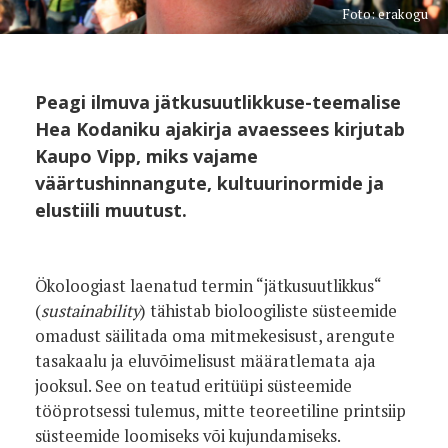
Foto: erakogu
Peagi ilmuva jätkusuutlikkuse-teemalise
Hea Kodaniku ajakirja avaessees kirjutab
Kaupo Vipp, miks vajame
väärtushinnangute, kultuurinormide ja
elustiili muutust.
Ökoloogiast laenatud termin “jätkusuutlikkus“
(
sustainability
) tähistab bioloogiliste süsteemide
omadust säilitada oma mitmekesisust, arengute
tasakaalu ja eluvõimelisust määratlemata aja
jooksul. See on teatud eritüüpi süsteemide
tööprotsessi tulemus, mitte teoreetiline printsiip
süsteemide loomiseks või kujundamiseks.