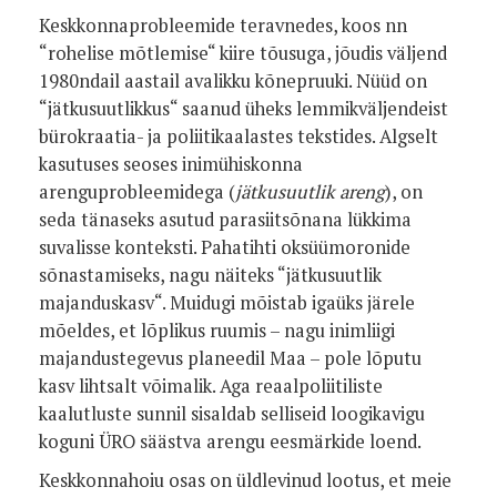
Keskkonnaprobleemide teravnedes, koos nn
“rohelise mõtlemise“ kiire tõusuga, jõudis väljend
1980ndail aastail avalikku kõnepruuki. Nüüd on
“jätkusuutlikkus“ saanud üheks lemmikväljendeist
bürokraatia- ja poliitikaalastes tekstides. Algselt
kasutuses seoses inimühiskonna
arenguprobleemidega (
jätkusuutlik areng
), on
seda tänaseks asutud parasiitsõnana lükkima
suvalisse konteksti. Pahatihti oksüümoronide
sõnastamiseks, nagu näiteks “jätkusuutlik
majanduskasv“. Muidugi mõistab igaüks järele
mõeldes, et lõplikus ruumis – nagu inimliigi
majandustegevus planeedil Maa – pole lõputu
kasv lihtsalt võimalik. Aga reaalpoliitiliste
kaalutluste sunnil sisaldab selliseid loogikavigu
koguni ÜRO säästva arengu eesmärkide loend.
Keskkonnahoiu osas on üldlevinud lootus, et meie