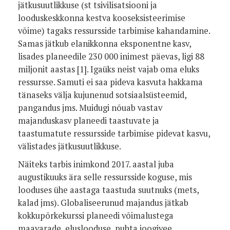
jätkusuutlikkuse (st tsivilisatsiooni ja
looduskeskkonna kestva kooseksisteerimise
võime) tagaks ressursside tarbimise kahandamine.
Samas jätkub elanikkonna eksponentne kasv,
lisades planeedile 230 000 inimest päevas, ligi 88
miljonit aastas
[1]
. Igaüks neist vajab oma eluks
ressursse. Samuti ei saa pideva kasvuta hakkama
tänaseks välja kujunenud sotsiaalsüsteemid,
pangandus jms. Muidugi nõuab vastav
majanduskasv planeedi taastuvate ja
taastumatute ressursside tarbimise pidevat kasvu,
välistades jätkusuutlikkuse.
Näiteks tarbis inimkond 2017. aastal juba
augustikuuks ära selle ressursside koguse, mis
looduses ühe aastaga taastuda suutnuks (mets,
kalad jms). Globaliseerunud majandus jätkab
kokkupõrkekurssi planeedi võimalustega
maavarade, eluslooduse, puhta joogivee,