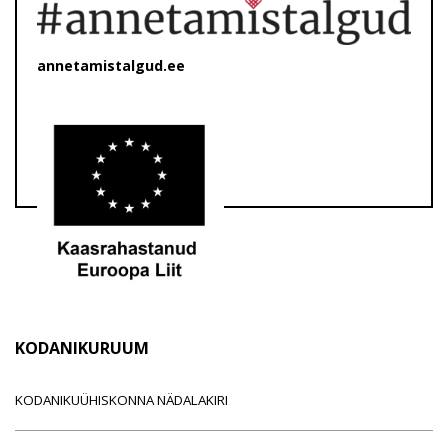
annetamistalgud.ee
KODANIKURUUM
KODANIKUÜHISKONNA NÄDALAKIRI