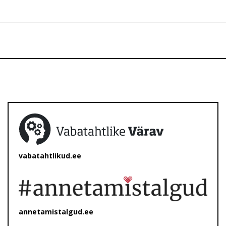
vabatahtlikud.ee
annetamistalgud.ee