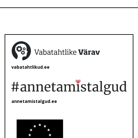
vabatahtlikud.ee
annetamistalgud.ee