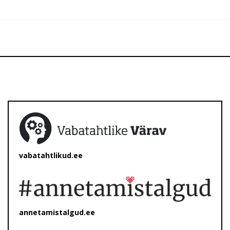
vabatahtlikud.ee
annetamistalgud.ee