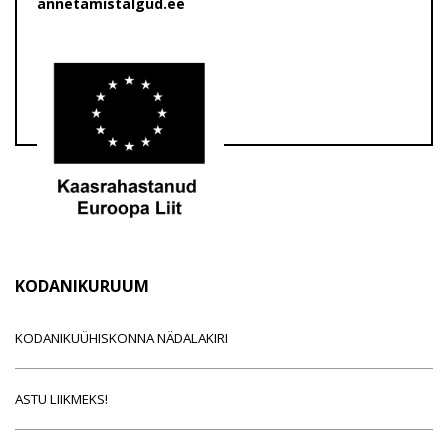
annetamistalgud.ee
KODANIKURUUM
KODANIKUÜHISKONNA NÄDALAKIRI
ASTU LIIKMEKS!