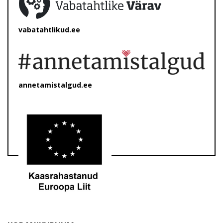
vabatahtlikud.ee
annetamistalgud.ee