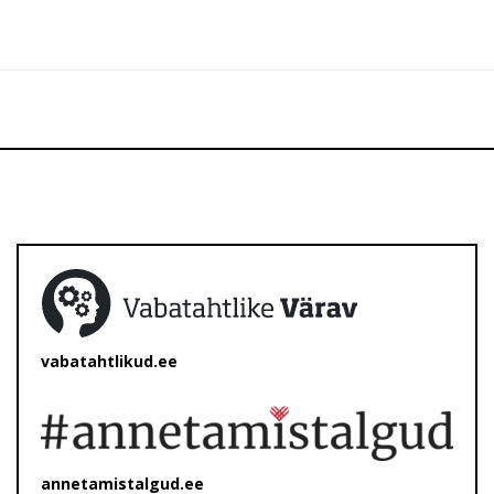
vabatahtlikud.ee
annetamistalgud.ee