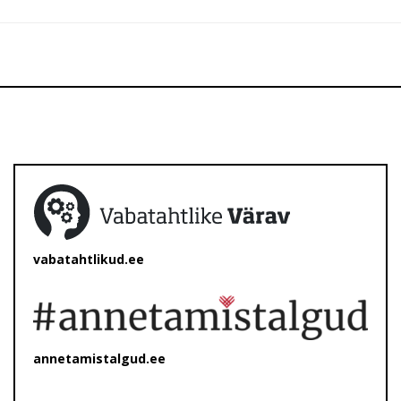
vabatahtlikud.ee
annetamistalgud.ee