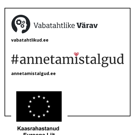
vabatahtlikud.ee
annetamistalgud.ee