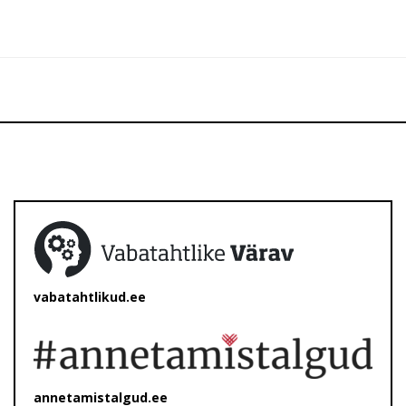
vabatahtlikud.ee
annetamistalgud.ee