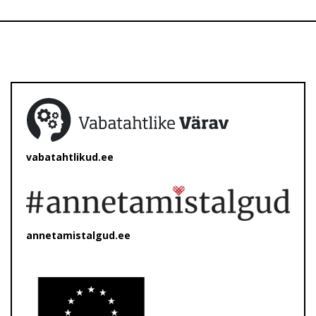
vabatahtlikud.ee
annetamistalgud.ee