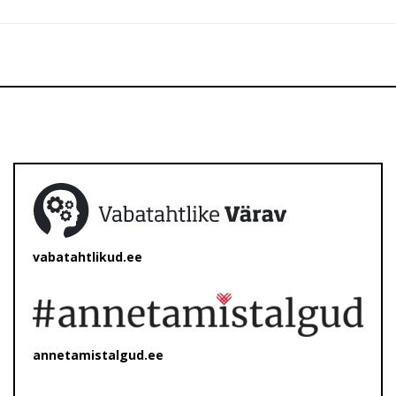
vabatahtlikud.ee
annetamistalgud.ee