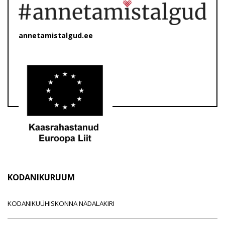
annetamistalgud.ee
KODANIKURUUM
KODANIKUÜHISKONNA NÄDALAKIRI