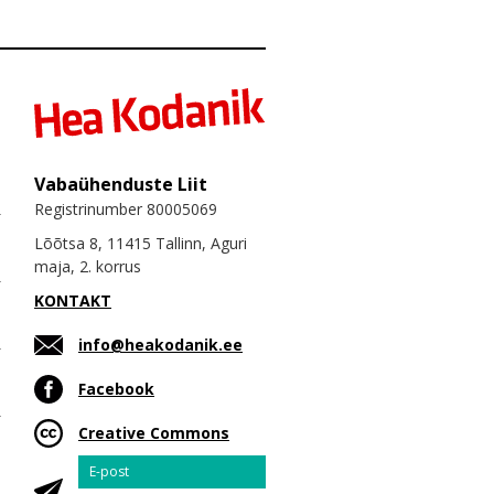
Vabaühenduste Liit
Registrinumber 80005069
Lõõtsa 8, 11415 Tallinn, Aguri
maja, 2. korrus
KONTAKT
info@heakodanik.ee
Facebook
Creative Commons
Email