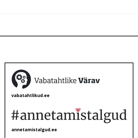
vabatahtlikud.ee
annetamistalgud.ee