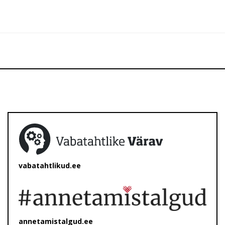
vabatahtlikud.ee
annetamistalgud.ee