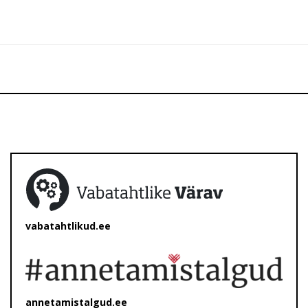
vabatahtlikud.ee
annetamistalgud.ee