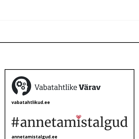
vabatahtlikud.ee
annetamistalgud.ee