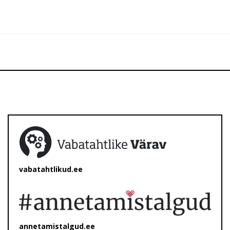
vabatahtlikud.ee
annetamistalgud.ee