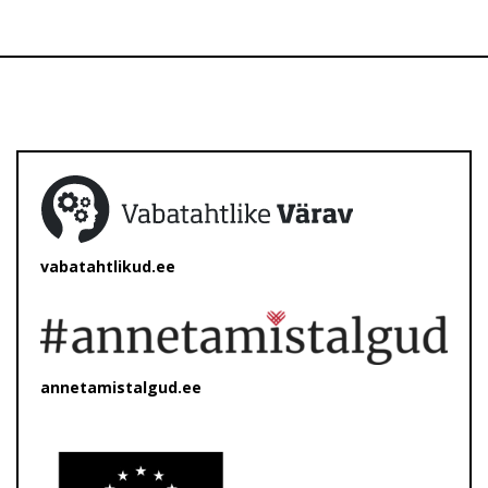
vabatahtlikud.ee
annetamistalgud.ee