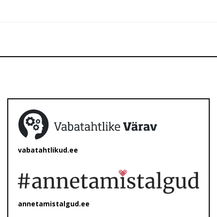
vabatahtlikud.ee
annetamistalgud.ee